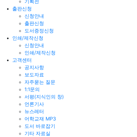
기획전
출판신청
신청안내
출판신청
도서증정신청
인쇄/제작신청
신청안내
인쇄/제작신청
고객센터
공지사항
보도자료
자주묻는 질문
1:1문의
서평(지식인의 창)
언론기사
뉴스레터
어학교재 MP3
도서 바로잡기
기타 자료실