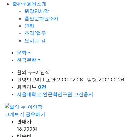
출판문화원소개
원장인사말
출판문화원소개
연혁
조직/업무
오시는 길
문학
한국문학
혈의 누-이인직
권영민
[역]
l
초판 2001.02.26
l
발행 2001.02.26
회원리뷰
0
건
서울대학교 인문학연구원 고전총서
크게보기
공유하기
판매가
18,000
원
배송비