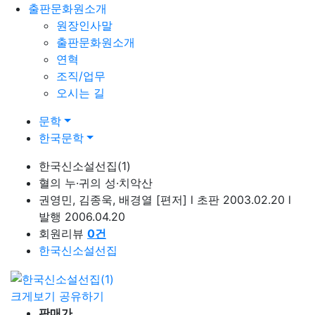
출판문화원소개
원장인사말
출판문화원소개
연혁
조직/업무
오시는 길
문학
한국문학
한국신소설선집(1)
혈의 누·귀의 성·치악산
권영민, 김종욱, 배경열
[편저]
l
초판 2003.02.20
l
발행 2006.04.20
회원리뷰
0
건
한국신소설선집
크게보기
공유하기
판매가