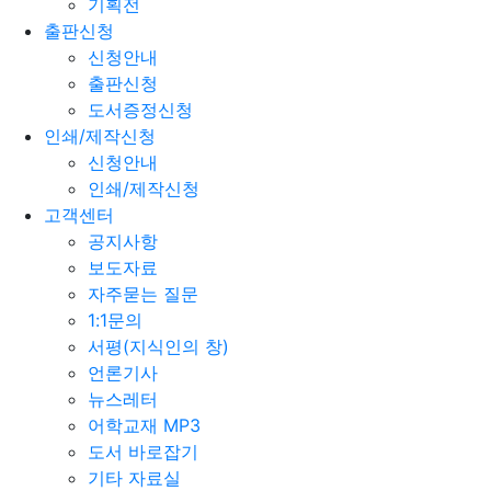
기획전
출판신청
신청안내
출판신청
도서증정신청
인쇄/제작신청
신청안내
인쇄/제작신청
고객센터
공지사항
보도자료
자주묻는 질문
1:1문의
서평(지식인의 창)
언론기사
뉴스레터
어학교재 MP3
도서 바로잡기
기타 자료실