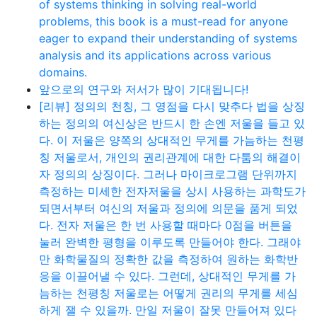
of systems thinking in solving real-world
problems, this book is a must-read for anyone
eager to expand their understanding of systems
analysis and its applications across various
domains.
앞으로의 연구와 저서가 많이 기대됩니다!
[리뷰] 정의의 천칭, 그 영점을 다시 맞추다 법을 상징
하는 정의의 여신상은 반드시 한 손엔 저울을 들고 있
다. 이 저울은 양쪽의 상대적인 무게를 가늠하는 천평
칭 저울로서, 개인의 권리관계에 대한 다툼의 해결이
자 정의의 상징이다. 그러나 마이크로그램 단위까지
측정하는 미세한 전자저울을 상시 사용하는 과학도가
되면서부터 여신의 저울과 정의에 의문을 품게 되었
다. 전자 저울은 한 번 사용할 때마다 0점을 버튼을
눌러 완벽한 평형을 이루도록 만들어야 한다. 그래야
만 화학물질의 정확한 값을 측정하여 원하는 화학반
응을 이끌어낼 수 있다. 그런데, 상대적인 무게를 가
늠하는 천평칭 저울로는 어떻게 권리의 무게를 세심
하게 잴 수 있을까. 만일 저울이 잘못 만들어져 있다