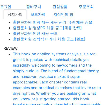
로그인
장바구니
관심상품
주문조회
공지사항
보도자료
지식인의 창
출판문화원 회계 재무 세무 관리 직원 채용 공모
출판문화원 영상PD 채용 공모[채용 완료]
출판문화원 인턴 채용 공모
출판문화원 경력직 마케터 채용 공모 [완료]
REVIEW
This book on applied systems analysis is a real
gem! It is packed with technical details yet
incredibly welcoming to newcomers and the
simply curious. The blend of fundamental theory
and hands-on practice makes it super
approachable. Each chapter contains real
examples and practical exercises that invite us to
dive right in. Whether you are building on what
you know or just getting started, this book
breaks down complex ideas into fun, manageable