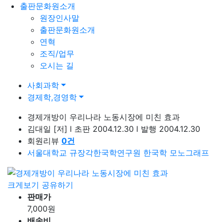
출판문화원소개
원장인사말
출판문화원소개
연혁
조직/업무
오시는 길
사회과학
경제학,경영학
경제개방이 우리나라 노동시장에 미친 효과
김대일
[저]
l
초판 2004.12.30
l
발행 2004.12.30
회원리뷰
0
건
서울대학교 규장각한국학연구원 한국학 모노그래프
크게보기
공유하기
판매가
7,000
원
배송비