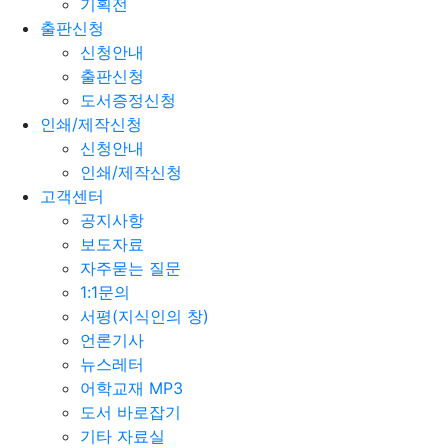
기획전
출판신청
신청안내
출판신청
도서증정신청
인쇄/제작신청
신청안내
인쇄/제작신청
고객센터
공지사항
보도자료
자주묻는 질문
1:1문의
서평(지식인의 창)
언론기사
뉴스레터
어학교재 MP3
도서 바로잡기
기타 자료실