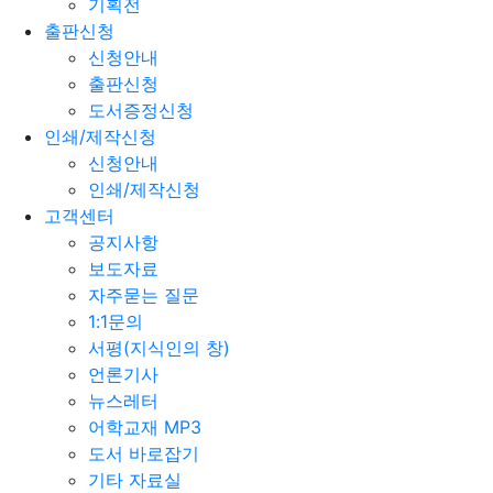
기획전
출판신청
신청안내
출판신청
도서증정신청
인쇄/제작신청
신청안내
인쇄/제작신청
고객센터
공지사항
보도자료
자주묻는 질문
1:1문의
서평(지식인의 창)
언론기사
뉴스레터
어학교재 MP3
도서 바로잡기
기타 자료실