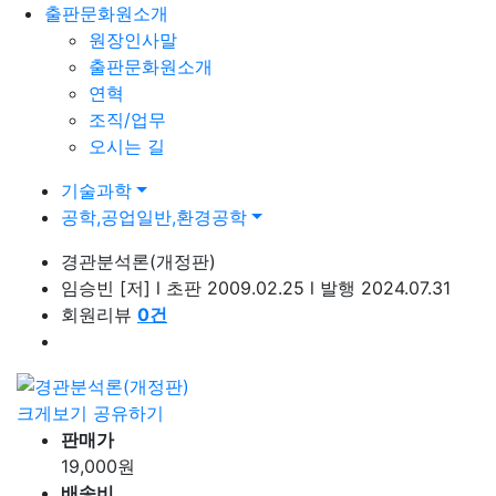
출판문화원소개
원장인사말
출판문화원소개
연혁
조직/업무
오시는 길
기술과학
공학,공업일반,환경공학
경관분석론(개정판)
임승빈
[저]
l
초판 2009.02.25
l
발행 2024.07.31
회원리뷰
0
건
크게보기
공유하기
판매가
19,000
원
배송비