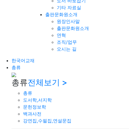
도서 바로잡기
기타 자료실
출판문화원소개
원장인사말
출판문화원소개
연혁
조직/업무
오시는 길
한국어교재
총류
총류
전체보기 >
총류
도서학,서지학
문헌정보학
백과사전
강연집,수필집,연설문집