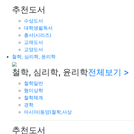
추천도서
수상도서
대학생필독서
총서(시리즈)
교재도서
교양도서
철학, 심리학, 윤리학
철학, 심리학, 윤리학
전체보기 >
철학일반
형이상학
철학체계
경학
아시아(동양)철학,사상
추천도서