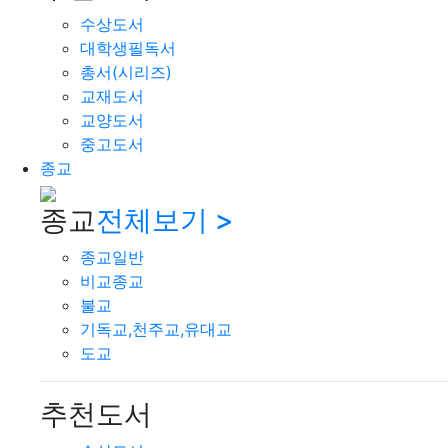
수상도서
대학생필독서
총서(시리즈)
교재도서
교양도서
중고도서
종교
종교
전체보기 >
종교일반
비교종교
불교
기독교,천주교,유대교
도교
추천도서