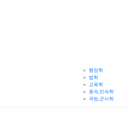
행정학
법학
교육학
풍속,민속학
국방,군사학