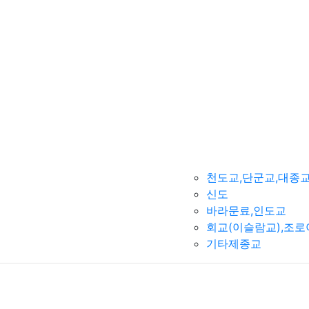
천도교,단군교,대종
신도
바라문료,인도교
회교(이슬람교),조
기타제종교