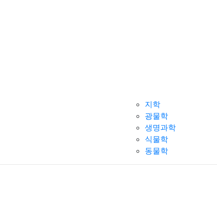
지학
광물학
생명과학
식물학
동물학