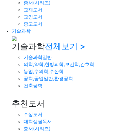
총서(시리즈)
교재도서
교양도서
중고도서
기술과학
기술과학
전체보기 >
기술과학일반
의학,약학,한방의학,보건학,간호학
농업,수의학,수산학
공학,공업일반,환경공학
건축공학
추천도서
수상도서
대학생필독서
총서(시리즈)