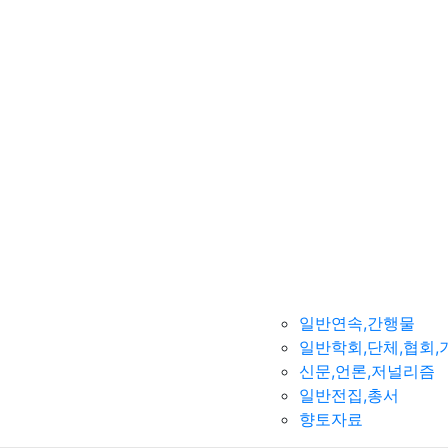
일반연속,간행물
일반학회,단체,협회,
신문,언론,저널리즘
일반전집,총서
향토자료