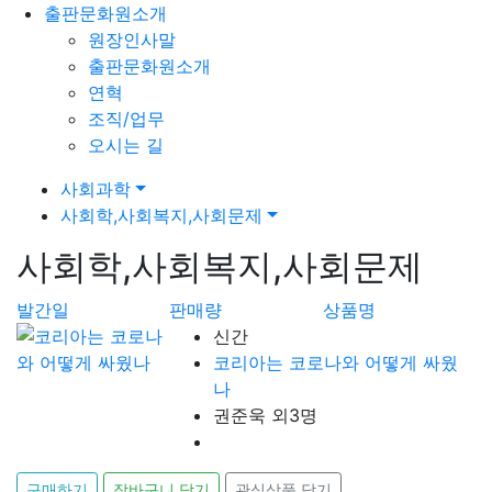
출판문화원소개
원장인사말
출판문화원소개
연혁
조직/업무
오시는 길
사회과학
사회학,사회복지,사회문제
사회학,사회복지,사회문제
발간일
판매량
상품명
신간
코리아는 코로나와 어떻게 싸웠
나
권준욱 외3명
구매하기
장바구니 담기
관심상품 담기