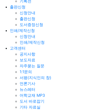
기획전
출판신청
신청안내
출판신청
도서증정신청
인쇄/제작신청
신청안내
인쇄/제작신청
고객센터
공지사항
보도자료
자주묻는 질문
1:1문의
서평(지식인의 창)
언론기사
뉴스레터
어학교재 MP3
도서 바로잡기
기타 자료실