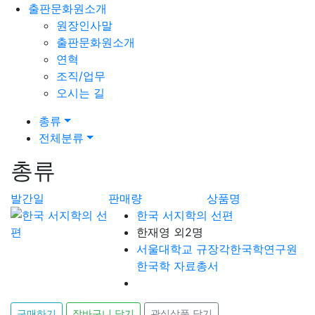
출판문화원소개
원장인사말
출판문화원소개
연혁
조직/업무
오시는 길
총류
전체분류
총류
발간일
판매량
상품명
한국 서지학의 선편
한재영 외2명
서울대학교 규장각한국학연구원
한국학 자료총서
구매하기
장바구니 담기
관심상품 담기