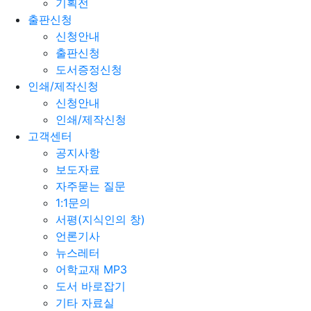
기획전
출판신청
신청안내
출판신청
도서증정신청
인쇄/제작신청
신청안내
인쇄/제작신청
고객센터
공지사항
보도자료
자주묻는 질문
1:1문의
서평(지식인의 창)
언론기사
뉴스레터
어학교재 MP3
도서 바로잡기
기타 자료실